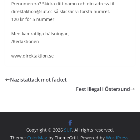
Prenumerera? Skicka ditt namn och din adress till
direktaktion@suf.cc så skickar vi första numret.
120 kr för 5 nummer.
Med kamratliga hälsningar,
/Redaktionen
www.direktaktion.se
Nazistattack mot facket
Fest Illegal i Östersund
Copyright © 2026
SUF
. All rights reserved.
Theme:
ColorMag
by ThemeGrill. Powered by
WordPress
.