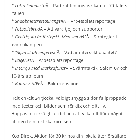
* Lotta Feminista
Â – Radikal feministisk kamp i 70-talets
Italien
* Snabbmatsrestaurangen
Â – Arbetsplatsreportage
* Fotbollsbrud
Â – Att vara tjej och supporter
* Grattis, du är förtryckt. Men sen då?
Â – Strategier i
kvinnokampen
* “Against all empires!”
Â – Vad är intersektionalitet?
* Bageriet
Â – Arbetsplatsreportage
* Intervju med Motkraft.net
Â – Svärmtaktik, Salem 07 och
10-årsjubileum
* Kultur / Nöje
Â – Bokrecensioner
Helt enkelt 24 tjocka, väldigt snygga sidor fullproppade
med texter och bilder som rör dig och ditt liv.
Hoppas ni också gillar det och att vi kan tillföra något
till den feministiska rörelsen!
Köp Direkt Aktion för 30 kr hos din lokala återförsäljare.