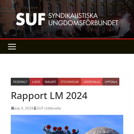
Skip
to
content
FEDERALT
LUND
MALMÖ
STOCKHOLM
UDDEVALLA
UPPSALA
Rapport LM 2024
July 9, 2024
SUF Uddevalla