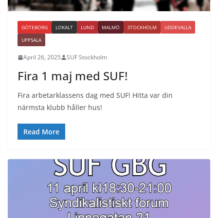
GÖTEBORG
LOKALT
LUND
MALMÖ
STOCKHOLM
UDDEVALLA
UPPSALA
April 26, 2025
SUF Stockholm
Fira 1 maj med SUF!
Fira arbetarklassens dag med SUF! Hitta var din
närmsta klubb håller hus!
Read More