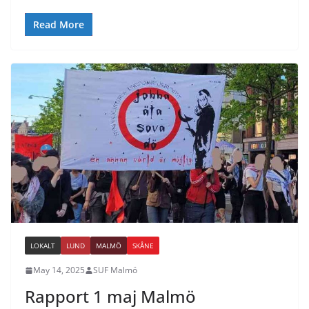
Read More
LOKALT
LUND
MALMÖ
SKÅNE
May 14, 2025
SUF Malmö
Rapport 1 maj Malmö