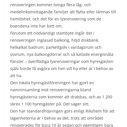
renoveringen kommer tvinga flera låg- och
medelinkomsttagande familjer att flytta eller lämnas till
hemlöshet, och det för en lyxrenovering som de
boendena inte har bett om.
Förutom ett nödvändigt stambyte ingår det i
renoveringen inglasad balkong, höjd diskbänk,
helkalkat badrum, parkettgolv i vardagsrum och
sovrum, nya balkongdörrar och så kallade energisnåla
fönster – överflödiga lyxrenoveringar som hyresgästen
själv borde få avgöra om hen vill ha eller är i behov av
att ha.
Den lokala hyresgästföreningen har gjort en
namninsamling mot renoveringarna bland
hyresgästerna som kommer att drabbas, och av 1 200
skrev 1 100 hyresgäster på. Det säger sitt.
Den här standardhöjningen görs enligt Rikshem för att
lägenheterna är i behov av det, trots att området
renoverades för bara 10 år sedan och egentligen bara