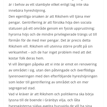
är i behov av ett stambyte vilket enligt lag inte ska
innebära hyreshöjning.
Den egentliga orsaken är att Rikshem vill tjäna mer
pengar. Gentrifiering är att försöka höja den sociala
statusen på ett område genom en fysisk upprustning;
hyrorna höjs och de mindre privilegierade trängs ut till
förmån för de med mer pengar. Det är precis detta
Rikshem vill. Rikshem vill utvinna större profit på sin
verksamhet – och de har inget problem med att det
kostar folk deras hem.
Vi vill återigen påpeka att vi inte är emot en renovering
av området i sig, utan den påtvingade och överflödiga
lyxrenoveringen med den efterföljande hyreshöjningen
som leder till gentrifiering av området och en mer
segregerad stad.
Vad vi kräver är att Rikshem och politikerna ska börja
lyssna till de boende i Gränbys vilja, och låta
hyresgästerna själva avgöra huruvida de vill ha sina