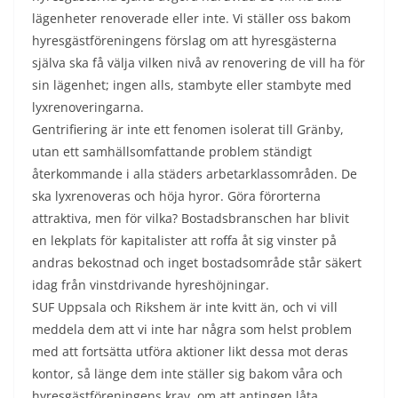
lägenheter renoverade eller inte. Vi ställer oss bakom
hyresgästföreningens förslag om att hyresgästerna
själva ska få välja vilken nivå av renovering de vill ha för
sin lägenhet; ingen alls, stambyte eller stambyte med
lyxrenoveringarna.
Gentrifiering är inte ett fenomen isolerat till Gränby,
utan ett samhällsomfattande problem ständigt
återkommande i alla städers arbetarklassområden. De
ska lyxrenoveras och höja hyror. Göra förorterna
attraktiva, men för vilka? Bostadsbranschen har blivit
en lekplats för kapitalister att roffa åt sig vinster på
andras bekostnad och inget bostadsområde står säkert
idag från vinstdrivande hyreshöjningar.
SUF Uppsala och Rikshem är inte kvitt än, och vi vill
meddela dem att vi inte har några som helst problem
med att fortsätta utföra aktioner likt dessa mot deras
kontor, så länge dem inte ställer sig bakom våra och
hyresgästföreningens krav, om att antingen låta