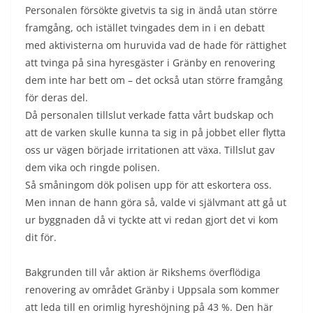
Personalen försökte givetvis ta sig in ändå utan större
framgång, och istället tvingades dem in i en debatt
med aktivisterna om huruvida vad de hade för rättighet
att tvinga på sina hyresgäster i Gränby en renovering
dem inte har bett om – det också utan större framgång
för deras del.
Då personalen tillslut verkade fatta vårt budskap och
att de varken skulle kunna ta sig in på jobbet eller flytta
oss ur vägen började irritationen att växa. Tillslut gav
dem vika och ringde polisen.
Så småningom dök polisen upp för att eskortera oss.
Men innan de hann göra så, valde vi självmant att gå ut
ur byggnaden då vi tyckte att vi redan gjort det vi kom
dit för.
Bakgrunden till vår aktion är Rikshems överflödiga
renovering av området Gränby i Uppsala som kommer
att leda till en orimlig hyreshöjning på 43 %. Den här