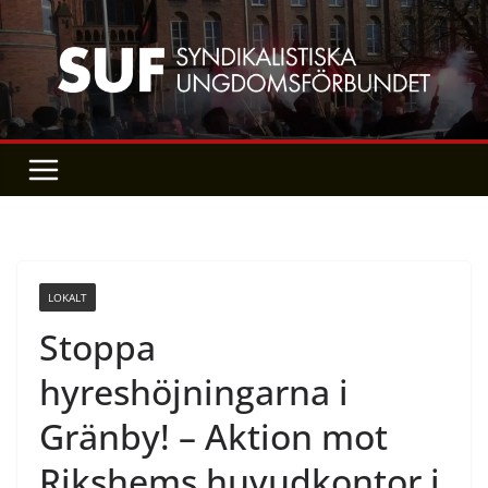
Skip
to
content
LOKALT
Stoppa
hyreshöjningarna i
Gränby! – Aktion mot
Rikshems huvudkontor i