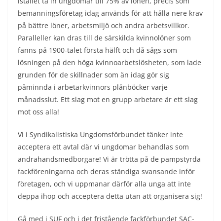
istället ta in ungdomar till 75% av lönen, precis som
bemanningsföretag idag används för att hålla nere krav
på bättre löner, arbetsmiljö och andra arbetsvillkor.
Paralleller kan dras till de särskilda kvinnolöner som
fanns på 1900-talet första hälft och då sågs som
lösningen på den höga kvinnoarbetslösheten, som lade
grunden för de skillnader som än idag gör sig
påminnda i arbetarkvinnors plånböcker varje
månadsslut. Ett slag mot en grupp arbetare är ett slag
mot oss alla!
Vi i Syndikalistiska Ungdomsförbundet tänker inte
acceptera ett avtal där vi ungdomar behandlas som
andrahandsmedborgare! Vi är trötta på de pampstyrda
fackföreningarna och deras ständiga svansande inför
företagen, och vi uppmanar därför alla unga att inte
deppa ihop och acceptera detta utan att organisera sig!
Gå med i SUF och i det fristående fackförbundet SAC-