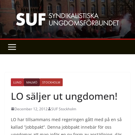
Skip
to
content
LUND
MALMÖ
STOCKHOLM
LO säljer ut ungdomen!
December 12, 2012
SUF Stockholm
LO har tillsammans med regeringen gått med på en så
kallad ”jobbpakt”. Denna jobbpakt innebär för oss
ungdomar att man inför en ny form av anställning, där