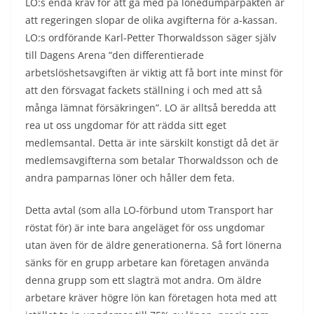
LO:s enda krav för att gå med på lönedumparpakten är
att regeringen slopar de olika avgifterna för a-kassan.
LO:s ordförande Karl-Petter Thorwaldsson säger själv
till Dagens Arena ”den differentierade
arbetslöshetsavgiften är viktig att få bort inte minst för
att den försvagat fackets ställning i och med att så
många lämnat försäkringen”. LO är alltså beredda att
rea ut oss ungdomar för att rädda sitt eget
medlemsantal. Detta är inte särskilt konstigt då det är
medlemsavgifterna som betalar Thorwaldsson och de
andra pamparnas löner och håller dem feta.
Detta avtal (som alla LO-förbund utom Transport har
röstat för) är inte bara angeläget för oss ungdomar
utan även för de äldre generationerna. Så fort lönerna
sänks för en grupp arbetare kan företagen använda
denna grupp som ett slagträ mot andra. Om äldre
arbetare kräver högre lön kan företagen hota med att