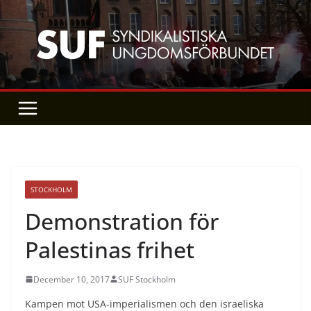
Skip
to
content
STOCKHOLM
Demonstration för
Palestinas frihet
December 10, 2017
SUF Stockholm
Kampen mot USA-imperialismen och den israeliska