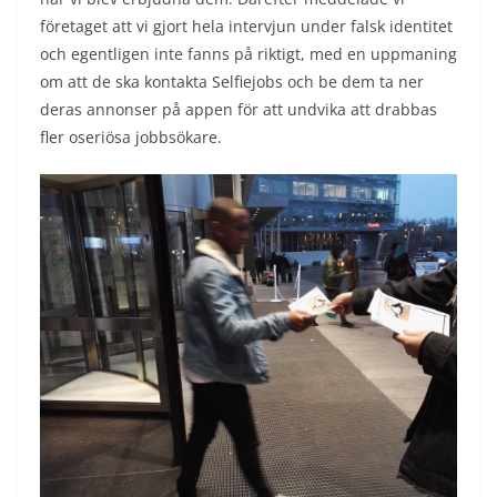
företaget att vi gjort hela intervjun under falsk identitet
och egentligen inte fanns på riktigt, med en uppmaning
om att de ska kontakta Selfiejobs och be dem ta ner
deras annonser på appen för att undvika att drabbas
fler oseriösa jobbsökare.