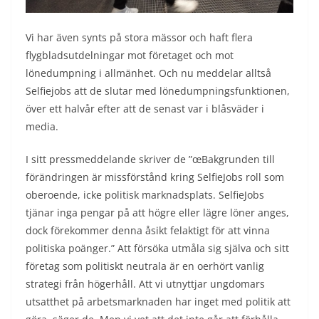
Vi har även synts på stora mässor och haft flera
flygbladsutdelningar mot företaget och mot
lönedumpning i allmänhet. Och nu meddelar alltså
Selfiejobs att de slutar med lönedumpningsfunktionen,
över ett halvår efter att de senast var i blåsväder i
media.
I sitt pressmeddelande skriver de ”œBakgrunden till
förändringen är missförstånd kring SelfieJobs roll som
oberoende, icke politisk marknadsplats. SelfieJobs
tjänar inga pengar på att högre eller lägre löner anges,
dock förekommer denna åsikt felaktigt för att vinna
politiska poänger.” Att försöka utmåla sig själva och sitt
företag som politiskt neutrala är en oerhört vanlig
strategi från högerhåll. Att vi utnyttjar ungdomars
utsatthet på arbetsmarknaden har inget med politik att