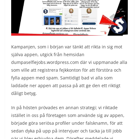
Kampanjen, som i början var tänkt att rikta in sig mot
själva appen, utgick från hemsidan
dumpaselfiejobs.wordpress.com där vi uppmanade alla
som ville att registrera fejkkonton för att förstöra och
fylla appen med spam. Samtidigt bad vi alla som
laddade ner appen att passa på att ge den ett riktigt
dåligt betyg.
In på hösten prövades en annan strategi; vi riktade
istället in oss på företagen som använde sig av appen,
började göra seriösa profiler under falsknamn, för att
sedan dyka på upp på intervjuer och tacka ja till jobb
när vi blev erbjudna dem. Därefter meddelade vi