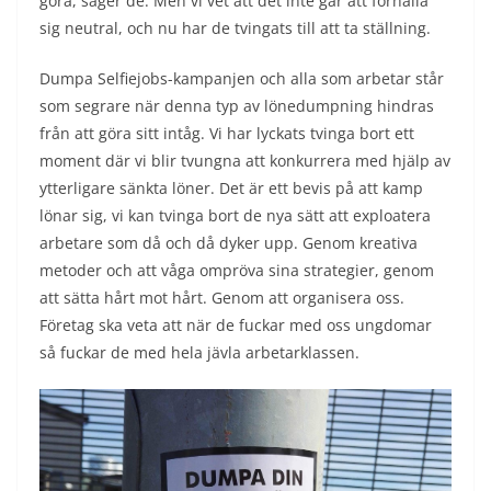
göra, säger de. Men vi vet att det inte går att förhålla
sig neutral, och nu har de tvingats till att ta ställning.
Dumpa Selfiejobs-kampanjen och alla som arbetar står
som segrare när denna typ av lönedumpning hindras
från att göra sitt intåg. Vi har lyckats tvinga bort ett
moment där vi blir tvungna att konkurrera med hjälp av
ytterligare sänkta löner. Det är ett bevis på att kamp
lönar sig, vi kan tvinga bort de nya sätt att exploatera
arbetare som då och då dyker upp. Genom kreativa
metoder och att våga ompröva sina strategier, genom
att sätta hårt mot hårt. Genom att organisera oss.
Företag ska veta att när de fuckar med oss ungdomar
så fuckar de med hela jävla arbetarklassen.