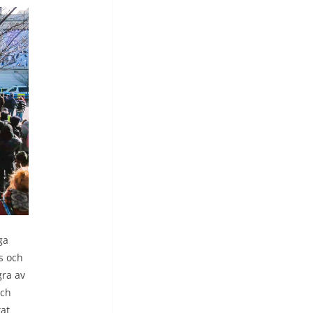
ga
s och
gra av
och
tat