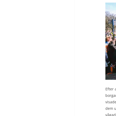
Efter 
borga
visade
dem u
vågade