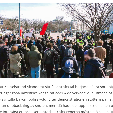
att Kasselstrand skanderat sitt fascistiska tal började några snubbi
rungar ropa nazistiska konspirationer – de verkade vilja utmana os
 sig tuffa bakom polisskydd. Efter demonstrationen stötte vi på nå
tan uppbackning av snuten, men då hade de tappat stridslusten 
 inte säga ett ord. Deras starka ariska generna måste plötsligt slu