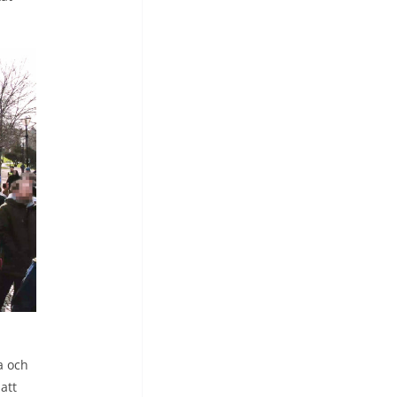
a och
att