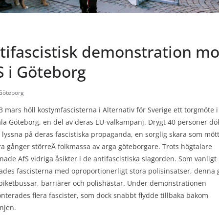
tifascistisk demonstration mo
S i Göteborg
Göteborg
 mars höll kostymfascisterna i Alternativ för Sverige ett torgmöte i
ala Göteborg, en del av deras EU-valkampanj. Drygt 40 personer d
t lyssna på deras fascistiska propaganda, en sorglig skara som möt
ra gånger störreÂ folkmassa av arga göteborgare. Trots högtalare
ade AfS vidriga åsikter i de antifascistiska slagorden. Som vanligt
ades fascisterna med oproportionerligt stora polisinsatser, denna
piketbussar, barriärer och polishästar. Under demonstrationen
nterades flera fascister, som dock snabbt flydde tillbaka bakom
injen.