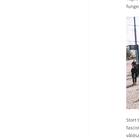
funger
Stort 
fascis
våldsa