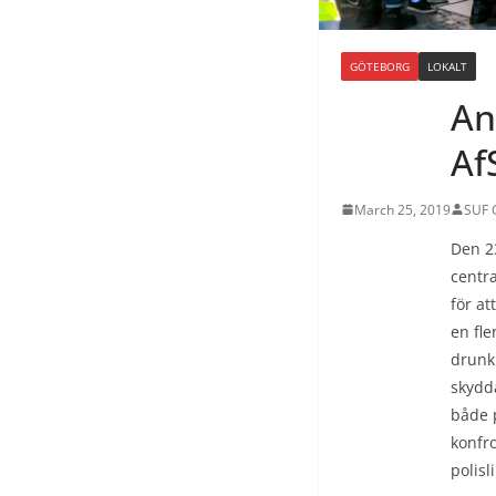
GÖTEBORG
LOKALT
An
Af
March 25, 2019
SUF 
Den 23
centr
för at
en fle
drunkn
skydd
både 
konfro
polisl