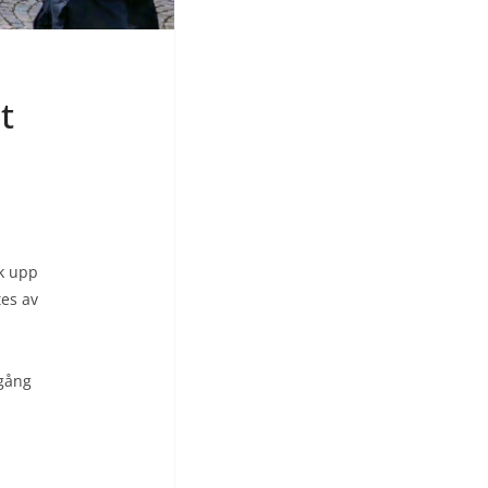
t
ök upp
tes av
 gång