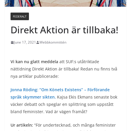
FEDERALT
Direkt Aktion är tillbaka!
June 17, 2021
Webbkommittén
Vi kan nu glatt meddela
att SUF:s utåtriktade
nättidning Direkt Aktion är tillbaka! Redan nu finns två
nya artiklar publicerade:
Jonna Röding: “Om Könets Existens” – Förförande
språk skymmer sikten.
Kajsa Ekis Ekmans senaste bok
väcker debatt och speglar en splittring som uppstått
bland feminister. Vad är vägen framåt?
Ur artikeln:
“För undertecknad, och många feminister