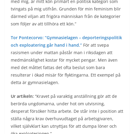
med mig, är mitt kön primärt en politisk kategori som
tvingats på mig utifrån. Grunden för min feminism blir
därmed viljan att frigöra människan från de kategorier
som följer av att tillhöra ett kön.”
Tor Pontecorvo: “Gymnasielagen – deporteringspolitik
och exploatering går hand i hand.”
För att svepa
rasismen under mattan påstår man i riksdagen att
medmänsklighet kostar för mycket pengar. Men även
med det måttet fattas det ofta beslut som bara
resulterar i ökad misär för flyktingarna. Ett exempel på
detta är gymnasielagen.
Ur artikeln:
“Kravet på varaktig anställning gör att de
berörda ungdomarna, under hot om utvisning,
desperat försöker hitta arbete. De står inte i position att
ställa några krav överhuvudtaget på arbetsgivaren,
vilket självklart kan utnyttjas för att dumpa löner och
öka exploateringen.”