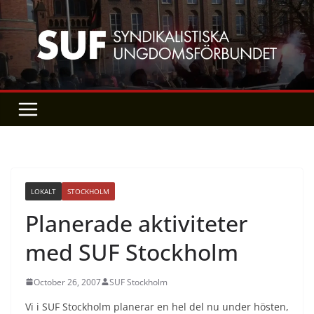
Skip
to
content
LOKALT
STOCKHOLM
Planerade aktiviteter
med SUF Stockholm
October 26, 2007
SUF Stockholm
Vi i SUF Stockholm planerar en hel del nu under hösten,