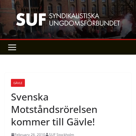
Skip
to
content
GÄVLE
Svenska
Motståndsrörelsen
kommer till Gävle!
February 26, 2010
SUF Stockholm