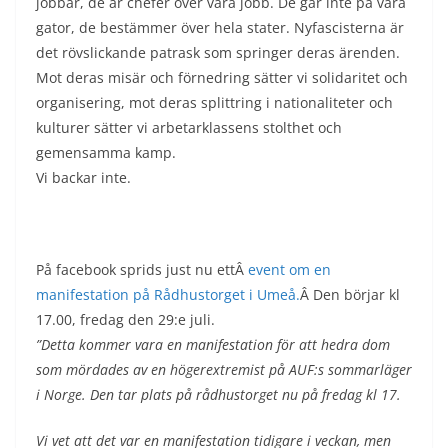
jobbar, de är chefer över våra jobb. De går inte på våra
gator, de bestämmer över hela stater. Nyfascisterna är
det rövslickande patrask som springer deras ärenden.
Mot deras misär och förnedring sätter vi solidaritet och
organisering, mot deras splittring i nationaliteter och
kulturer sätter vi arbetarklassens stolthet och
gemensamma kamp.
Vi backar inte.
På facebook sprids just nu ettÂ
event om en
manifestation på Rådhustorget i Umeå.
Â Den börjar kl
17.00, fredag den 29:e juli.
”Detta kommer vara en manifestation för att hedra dom
som mördades av en högerextremist på AUF:s sommarläger
i Norge. Den tar plats på rådhustorget nu på fredag kl 17.
Vi vet att det var en manifestation tidigare i veckan, men