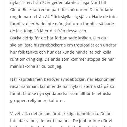
nyfascister, från Sverigedemokrater, Lega Nord till
Glenn Beck tar redan parti för mördaren. De mördade
ungdomarna från AUF fick skylla sig själva. Hade de inte
funnits, eller hade inte mångkulturen funnits, så hade
de levt idag, så låter det från dessa svin.
Backa aldrig för de här förbannade kräken. Om du i
skolan läste historieböckerna om trettiotalet och undrar
hur folk tänkte och hur det kunde hända, ta och kolla
runt omkring dig. De enda som kommer stoppa de här
människorna är du och jag.
När kapitalismen behöver syndabockar, när ekonomier
rasar samman, kommer de här nyfascisterna stå på kö
för att få utse nya syndabockar som tillhör fel etniska
grupper, religioner, kulturer.
Vi vet vilka det är som är de riktiga banditerna. De bor
inte där vi bor, de bor i fina hus. De jobbar inte där vi