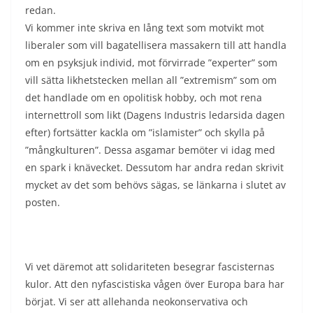
redan.
Vi kommer inte skriva en lång text som motvikt mot
liberaler som vill bagatellisera massakern till att handla
om en psyksjuk individ, mot förvirrade ”experter” som
vill sätta likhetstecken mellan all ”extremism” som om
det handlade om en opolitisk hobby, och mot rena
internettroll som likt (Dagens Industris ledarsida dagen
efter) fortsätter kackla om ”islamister” och skylla på
”mångkulturen”. Dessa asgamar bemöter vi idag med
en spark i knävecket. Dessutom har andra redan skrivit
mycket av det som behövs sägas, se länkarna i slutet av
posten.
Vi vet däremot att solidariteten besegrar fascisternas
kulor. Att den nyfascistiska vågen över Europa bara har
börjat. Vi ser att allehanda neokonservativa och