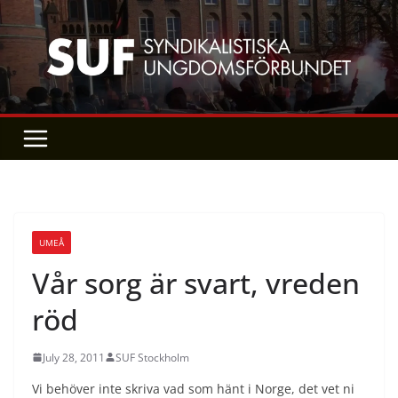
Skip
to
content
UMEÅ
Vår sorg är svart, vreden
röd
July 28, 2011
SUF Stockholm
Vi behöver inte skriva vad som hänt i Norge, det vet ni