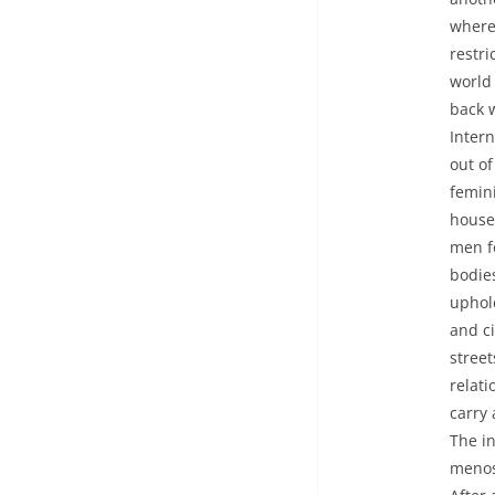
where
restri
world
back 
Inter
out of
femin
house
men fo
bodie
uphold
and ci
street
relati
carry
The in
menos