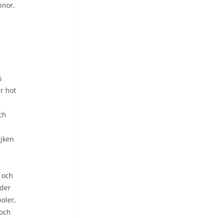
nnor.
s
r hot
ch
m
ejken
 och
ader
oler,
 och