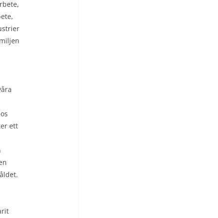
rbete,
ete,
ustrier
miljen
våra
nos
er ett
n
en
åldet.
rit