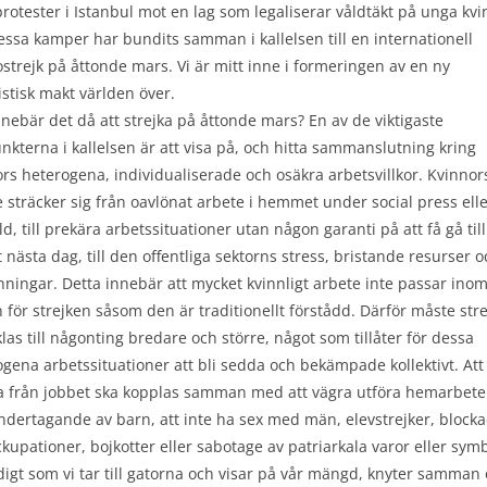
otester i Istanbul mot en lag som legaliserar våldtäkt på unga kvi
essa kamper har bundits samman i kallelsen till en internationell
strejk på åttonde mars. Vi är mitt inne i formeringen av en ny
stisk makt världen över.
nebär det då att strejka på åttonde mars? En av de viktigaste
kterna i kallelsen är att visa på, och hitta sammanslutning kring
rs heterogena, individualiserade och osäkra arbetsvillkor. Kvinnor
 sträcker sig från oavlönat arbete i hemmet under social press elle
d, till prekära arbetssituationer utan någon garanti på att få gå till
 nästa dag, till den offentliga sektorns stress, bristande resurser o
ningar. Detta innebär att mycket kvinnligt arbete inte passar ino
för strejken såsom den är traditionellt förstådd. Därför måste str
las till någonting bredare och större, något som tillåter för dessa
gena arbetssituationer att bli sedda och bekämpade kollektivt. Att
ka från jobbet ska kopplas samman med att vägra utföra hemarbete
dertagande av barn, att inte ha sex med män, elevstrejker, block
kupationer, bojkotter eller sabotage av patriarkala varor eller symb
igt som vi tar till gatorna och visar på vår mängd, knyter samman