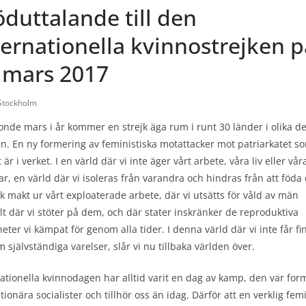
öduttalande till den
ternationella kvinnostrejken p
 mars 2017
Stockholm
onde mars i år kommer en strejk äga rum i runt 30 länder i olika de
en. En ny formering av feministiska motattacker mot patriarkatet s
 är i verket. I en värld där vi inte äger vårt arbete, våra liv eller vår
r, en värld där vi isoleras från varandra och hindras från att föda
sk makt ur vårt exploaterade arbete, där vi utsätts för våld av män
lt där vi stöter på dem, och där stater inskränker de reproduktiva
heter vi kämpat för genom alla tider. I denna värld där vi inte får f
om självständiga varelser, slår vi nu tillbaka världen över.
ationella kvinnodagen har alltid varit en dag av kamp, den var for
tionära socialister och tillhör oss än idag. Därför att en verklig fe