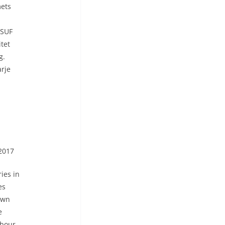
mets
 SUF
tet
g.
arje
2017
ies in
es
own
e
abour,