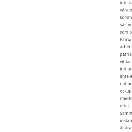
inte 
våra p
kommer
såsom
som p
Patria
arbets
patria
vilda
Initia
(inte 
natio
ockup
medfö
efter,
Samma
inskr
åtstra