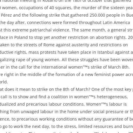
a national meeting in Rosario on the 18th of october that gathered
0 women, occupations of 40 squares, the murder of the sixteen yea
 Pérez and the following strike that gathered 250.000 people in Bu
 the day after, connections were formed throughout Latin America
t this extreme patriarchal violence. The same month, a general str
lace in Poland to stop yet another restriction on abortion rights. 2
aken to the streets of Rome against austerity and restrictions on
uctive rights, mass protests have taken place in Istanbul against 
egalizing rape of young women. All these struggles have been wove
er in the call for the international women”™s strike of March 8th.
e right in the middle of the formation of a new feminist power acr
rld.
t does it mean to strike on the 8th of March? One of the most key 
 call is to show and find a coalition in women”™s heterogeneous,
idualized and precarious labour conditions. Women”™s labour is
thing from unwaged labour in the home under social pressure or t
lence, to precarious working conditions without any guarantee of b
o go to work the next day, to the stress, limited resources and bur