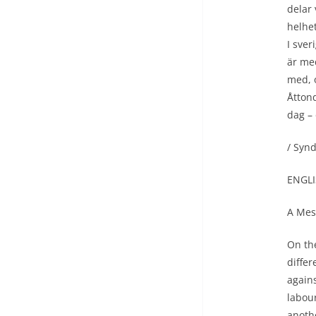
delar 
helhet
I sver
är med
med, o
Åtton
dag – 
/ Syn
ENGL
A Mes
On the
differ
again
labour
anothe