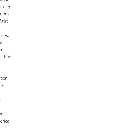
s keep
n this
ight
ormed
al
ed
s than
ation
he
e
una
erica.