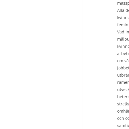
masspr
Alla d
kvinno
femini
Vad in
målpun
kvinno
arbete
om vål
jobbet
utbrän
ramen 
utveck
hetero
strej
omhän
och oc
samtid