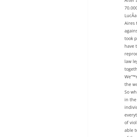
After 
70.00
LucÃ­a
Aires
agains
took p
have t
reprod
law l
togeth
We”™r
the wo
So wha
in the
indiv
every
of vio
able t