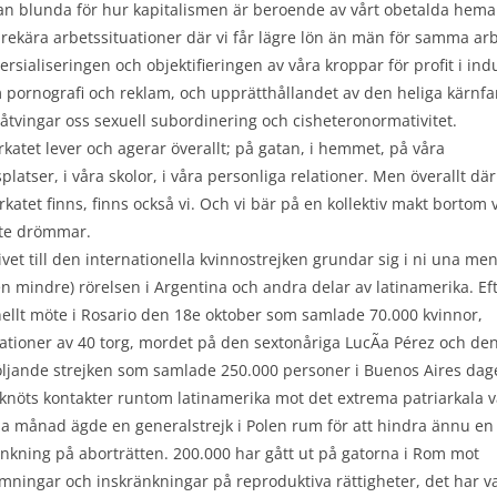
kan blunda för hur kapitalismen är beroende av vårt obetalda hema
rekära arbetssituationer där vi får lägre lön än män för samma arb
sialiseringen och objektifieringen av våra kroppar för profit i ind
 pornografi och reklam, och upprätthållandet av den heliga kärnfa
åtvingar oss sexuell subordinering och cisheteronormativitet.
rkatet lever och agerar överallt; på gatan, i hemmet, på våra
platser, i våra skolor, i våra personliga relationer. Men överallt där
rkatet finns, finns också vi. Och vi bär på en kollektiv makt bortom 
ste drömmar.
tivet till den internationella kvinnostrejken grundar sig i ni una me
en mindre) rörelsen i Argentina och andra delar av latinamerika. Eft
nellt möte i Rosario den 18e oktober som samlade 70.000 kvinnor,
ationer av 40 torg, mordet på den sextonåriga LucÃ­a Pérez och de
ljande strejken som samlade 250.000 personer i Buenos Aires dag
 knöts kontakter runtom latinamerika mot det extrema patriarkala v
 månad ägde en generalstrejk i Polen rum för att hindra ännu en
änkning på aborträtten. 200.000 har gått ut på gatorna i Rom mot
mningar och inskränkningar på reproduktiva rättigheter, det har va