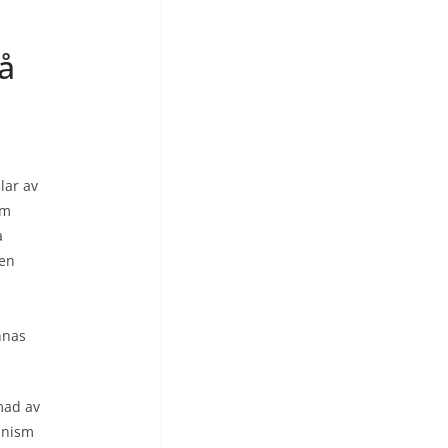
å
lar av
om
a
 en
innas
mad av
minism