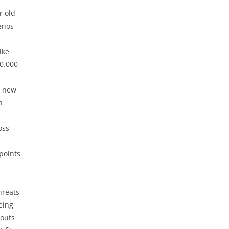
r old
enos
ike
00.000
a new
n
oss
points
hreats
eing
nouts