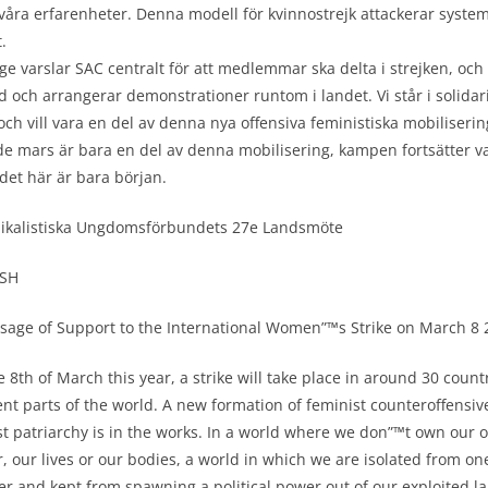
våra erfarenheter. Denna modell för kvinnostrejk attackerar syste
.
ige varslar SAC centralt för att medlemmar ska delta i strejken, och
 och arrangerar demonstrationer runtom i landet. Vi står i solidari
ch vill vara en del av denna nya offensiva feministiska mobiliserin
de mars är bara en del av denna mobilisering, kampen fortsätter v
det här är bara början.
dikalistiska Ungdomsförbundets 27e Landsmöte
ISH
sage of Support to the International Women”™s Strike on March 8 
 8th of March this year, a strike will take place in around 30 countr
ent parts of the world. A new formation of feminist counteroffensiv
st patriarchy is in the works. In a world where we don”™t own our 
, our lives or our bodies, a world in which we are isolated from on
r and kept from spawning a political power out of our exploited l