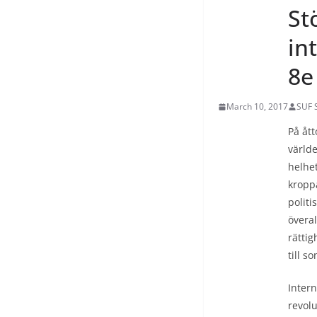
St
in
8e
March 10, 2017
SUF 
På ått
värld
helhet
kroppa
politi
överal
rättig
till s
Intern
revolu