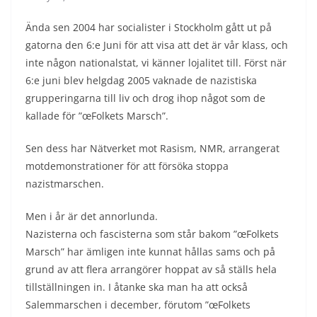
Ända sen 2004 har socialister i Stockholm gått ut på
gatorna den 6:e Juni för att visa att det är vår klass, och
inte någon nationalstat, vi känner lojalitet till. Först när
6:e juni blev helgdag 2005 vaknade de nazistiska
grupperingarna till liv och drog ihop något som de
kallade för ”œFolkets Marsch”.
Sen dess har Nätverket mot Rasism, NMR, arrangerat
motdemonstrationer för att försöka stoppa
nazistmarschen.
Men i år är det annorlunda.
Nazisterna och fascisterna som står bakom ”œFolkets
Marsch” har ämligen inte kunnat hållas sams och på
grund av att flera arrangörer hoppat av så ställs hela
tillställningen in. I åtanke ska man ha att också
Salemmarschen i december, förutom ”œFolkets