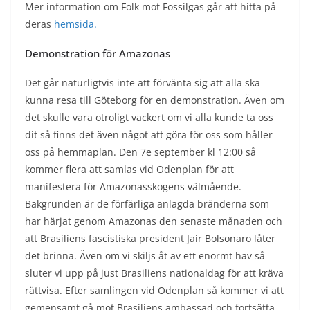
Mer information om Folk mot Fossilgas går att hitta på
deras
hemsida.
Demonstration för Amazonas
Det går naturligtvis inte att förvänta sig att alla ska
kunna resa till Göteborg för en demonstration. Även om
det skulle vara otroligt vackert om vi alla kunde ta oss
dit så finns det även något att göra för oss som håller
oss på hemmaplan. Den 7e september kl 12:00 så
kommer flera att samlas vid Odenplan för att
manifestera för Amazonasskogens välmående.
Bakgrunden är de förfärliga anlagda bränderna som
har härjat genom Amazonas den senaste månaden och
att Brasiliens fascistiska president Jair Bolsonaro låter
det brinna. Även om vi skiljs åt av ett enormt hav så
sluter vi upp på just Brasiliens nationaldag för att kräva
rättvisa. Efter samlingen vid Odenplan så kommer vi att
gemensamt gå mot Brasiliens ambassad och fortsätta