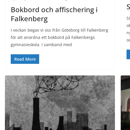
Bokbord och affischering i
Falkenberg
S
o
I veckan begav vi oss från Göteborg till Falkenberg
n
för att anordna ett bokbord på Falkenbergs
o
gymnasieskola. I samband med
Read More