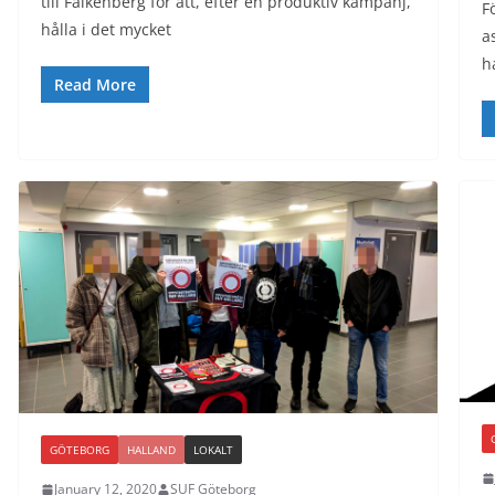
till Falkenberg för att, efter en produktiv kampanj,
F
hålla i det mycket
a
h
Read More
GÖTEBORG
HALLAND
LOKALT
January 12, 2020
SUF Göteborg