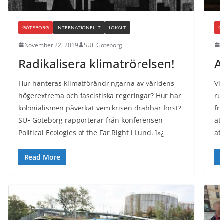
GÖTEBORG
INTERNATIONELLT
LOKALT
November 22, 2019
SUF Göteborg
Radikalisera klimatrörelsen!
A
Hur hanteras klimatförändringarna av världens
V
högerextrema och fascistiska regeringar? Hur har
r
kolonialismen påverkat vem krisen drabbar först?
fr
SUF Göteborg rapporterar från konferensen
a
Political Ecologies of the Far Right i Lund. ï»¿
a
Read More