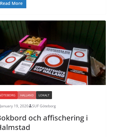
Read More
GÖTEBORG
HALLAND
LOKALT
January 19, 2020
SUF Göteborg
okbord och affischering i
Halmstad