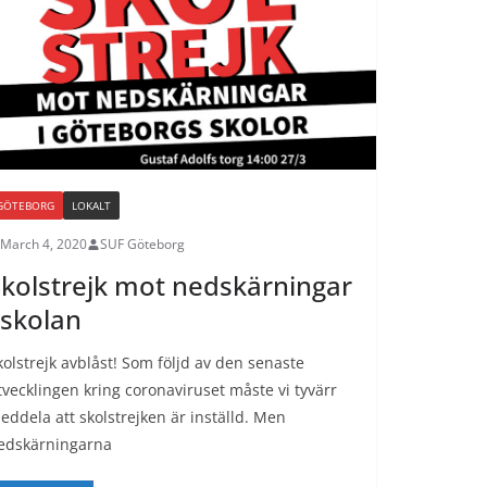
GÖTEBORG
LOKALT
March 4, 2020
SUF Göteborg
kolstrejk mot nedskärningar
 skolan
kolstrejk avblåst! Som följd av den senaste
tvecklingen kring coronaviruset måste vi tyvärr
eddela att skolstrejken är inställd. Men
edskärningarna