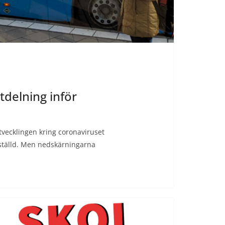
tdelning inför
utvecklingen kring coronaviruset
nställd. Men nedskärningarna