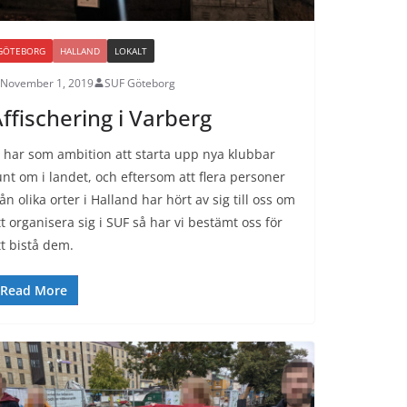
GÖTEBORG
HALLAND
LOKALT
November 1, 2019
SUF Göteborg
ffischering i Varberg
i har som ambition att starta upp nya klubbar
unt om i landet, och eftersom att flera personer
ån olika orter i Halland har hört av sig till oss om
tt organisera sig i SUF så har vi bestämt oss för
tt bistå dem.
Read More