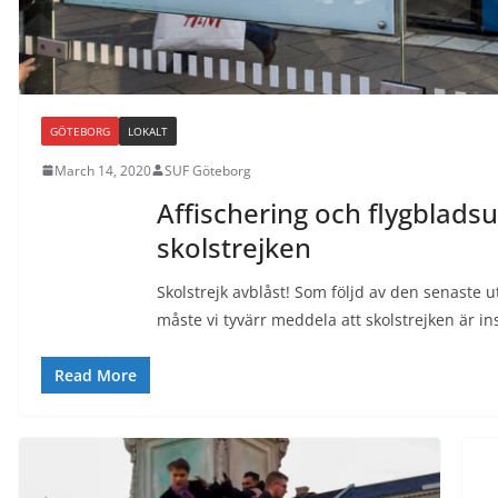
GÖTEBORG
LOKALT
March 14, 2020
SUF Göteborg
Affischering och flygbladsu
skolstrejken
Skolstrejk avblåst! Som följd av den senaste 
måste vi tyvärr meddela att skolstrejken är i
Read More