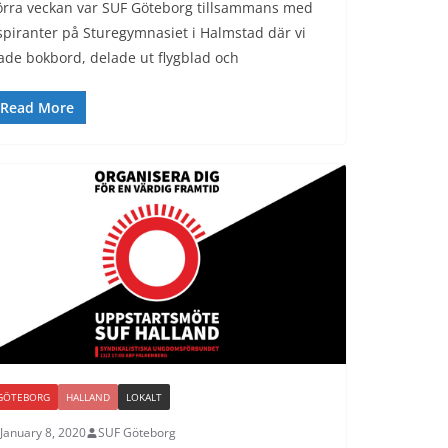
örra veckan var SUF Göteborg tillsammans med
spiranter på Sturegymnasiet i Halmstad där vi
ade bokbord, delade ut flygblad och
Read More
GÖTEBORG
HALLAND
LOKALT
January 8, 2020
SUF Göteborg