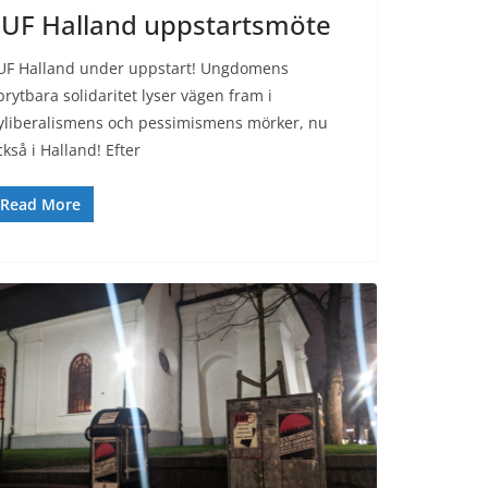
SUF Halland uppstartsmöte
UF Halland under uppstart! Ungdomens
brytbara solidaritet lyser vägen fram i
yliberalismens och pessimismens mörker, nu
ckså i Halland! Efter
Read More