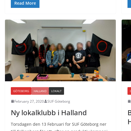
Read More
GÖTEBORG
HALLAND
LOKALT
February 27, 2020
SUF Göteborg
Ny lokalklubb i Halland
B
Torsdagen den 13 Februari for SUF Göteborg ner