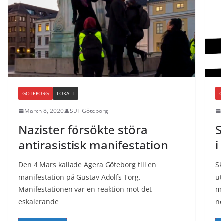
GÖTEBORG
LOKALT
March 8, 2020
SUF Göteborg
Nazister försökte störa
S
antirasistisk manifestation
i
Den 4 Mars kallade Agera Göteborg till en
S
manifestation på Gustav Adolfs Torg.
u
Manifestationen var en reaktion mot det
m
eskalerande
n