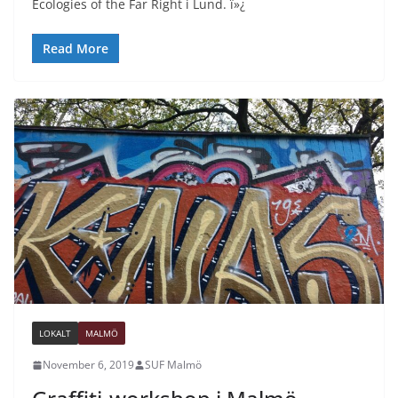
Ecologies of the Far Right i Lund. ï»¿
Read More
LOKALT
MALMÖ
November 6, 2019
SUF Malmö