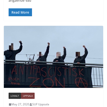
angående vad
Read More
LOKALT
UPPSALA
May 27, 2020
SUF Uppsala