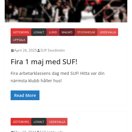
GÖTEBORG
LOKALT
LUND
MALMÖ
STOCKHOLM
UDDEVALLA
UPPSALA
April 26, 2025
SUF Stockholm
Fira 1 maj med SUF!
Fira arbetarklassens dag med SUF! Hitta var din
närmsta klubb håller hus!
Read More
GÖTEBORG
LOKALT
UDDEVALLA