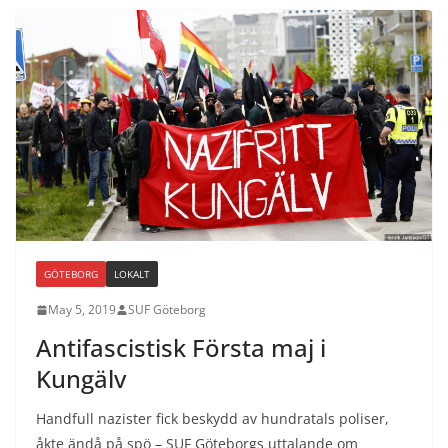
GÖTEBORG
LOKALT
May 5, 2019
SUF Göteborg
Antifascistisk Första maj i
Kungälv
Handfull nazister fick beskydd av hundratals poliser,
åkte ändå på spö – SUF Göteborgs uttalande om